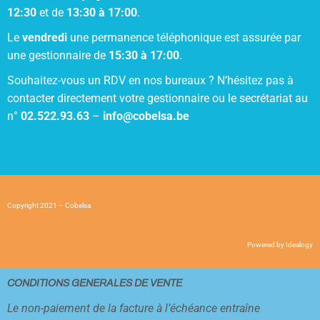
12:30
et de
13:30 à 17:00
.
Le
vendredi
une permanence téléphonique est assurée par
une gestionnaire de
15:30 à 17:00
.
Souhaitez-vous un RDV en nos bureaux ? N’hésitez pas à
contacter directement votre gestionnaire ou le secrétariat au
n°
02.522.93.63
–
info@cobelsa.be
Copyright 2021 – Cobelsa
Powered by
Idealogy
CONDITIONS GENERALES DE VENTE
Le non-paiement de la facture à l’échéance entraîne