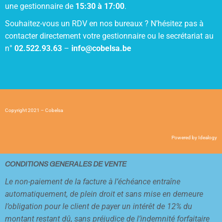
une gestionnaire de
15:30 à 17:00
.
Souhaitez-vous un RDV en nos bureaux ? N’hésitez pas à
contacter directement votre gestionnaire ou le secrétariat au
n°
02.522.93.63
–
info@cobelsa.be
Copyright 2021 – Cobelsa
Powered by
Idealogy
CONDITIONS GENERALES DE VENTE
Le non-paiement de la facture à l’échéance entraîne
automatiquement, de plein droit et sans mise en demeure
l’obligation pour le client de payer un intérêt de 12% du
montant restant dû, sans préjudice de l’indemnité forfaitaire