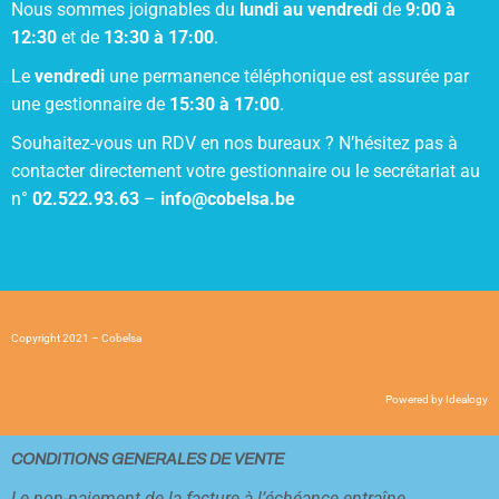
Nous sommes joignables du
lundi au vendredi
de
9:00 à
12:30
et de
13:30 à 17:00
.
Le
vendredi
une permanence téléphonique est assurée par
une gestionnaire de
15:30 à 17:00
.
Souhaitez-vous un RDV en nos bureaux ? N’hésitez pas à
contacter directement votre gestionnaire ou le secrétariat au
n°
02.522.93.63
–
info@cobelsa.be
Copyright 2021 – Cobelsa
Powered by
Idealogy
CONDITIONS GENERALES DE VENTE
Le non-paiement de la facture à l’échéance entraîne