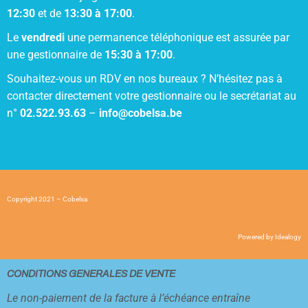
12:30
et de
13:30 à 17:00
.
Le
vendredi
une permanence téléphonique est assurée par
une gestionnaire de
15:30 à 17:00
.
Souhaitez-vous un RDV en nos bureaux ? N’hésitez pas à
contacter directement votre gestionnaire ou le secrétariat au
n°
02.522.93.63
–
info@cobelsa.be
Copyright 2021 – Cobelsa
Powered by
Idealogy
CONDITIONS GENERALES DE VENTE
Le non-paiement de la facture à l’échéance entraîne