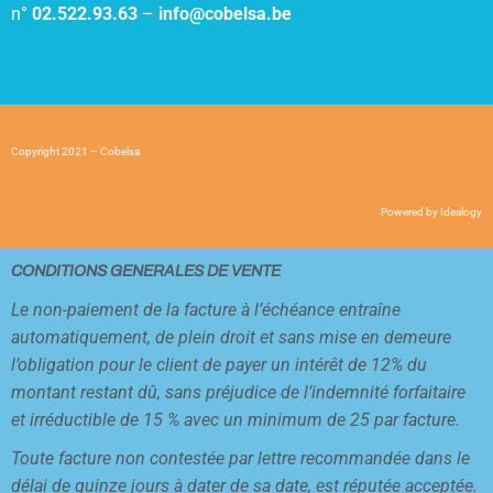
n°
02.522.93.63
–
info@cobelsa.be
Copyright 2021 – Cobelsa
Powered by
Idealogy
CONDITIONS GENERALES DE VENTE
Le non-paiement de la facture à l’échéance entraîne
automatiquement, de plein droit et sans mise en demeure
l’obligation pour le client de payer un intérêt de 12% du
montant restant dû, sans préjudice de l’indemnité forfaitaire
et irréductible de 15 % avec un minimum de 25 par facture.
Toute facture non contestée par lettre recommandée dans le
délai de quinze jours à dater de sa date, est réputée acceptée.